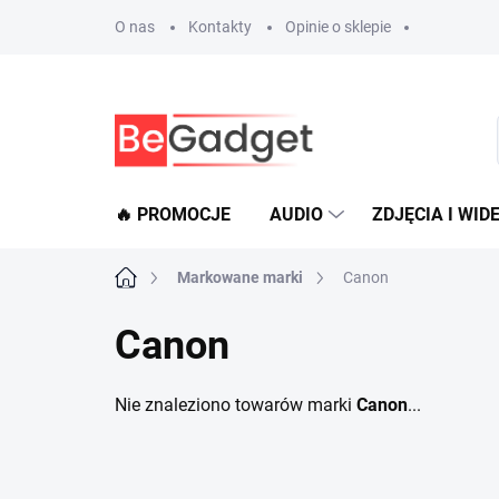
Przejść
O nas
Kontakty
Opinie o sklepie
do
treści
🔥 PROMOCJE
AUDIO
ZDJĘCIA I WID
Home
Markowane marki
Canon
Canon
Nie znaleziono towarów marki
Canon
...