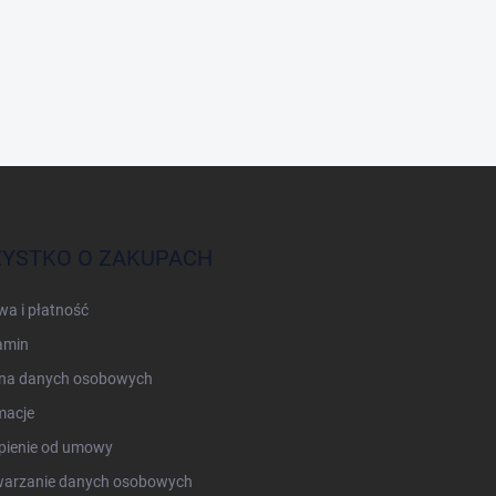
YSTKO O ZAKUPACH
a i płatność
amin
na danych osobowych
macje
pienie od umowy
warzanie danych osobowych