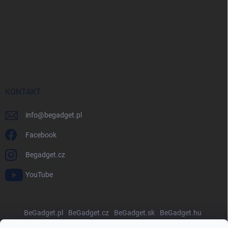
KONTAKT
info
@
begadget.pl
Facebook
Begadget.cz
YouTube
BeGadget.pl
BeGadget.cz
BeGadget.sk
BeGadget.hu