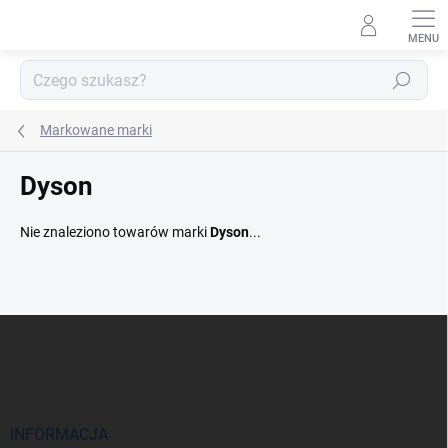
Przejść
do
treści
Szukaj
Markowane marki
Dyson
Nie znaleziono towarów marki
Dyson
...
S
t
o
p
k
a
INFORMACJA