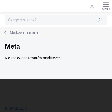
Przejść
do
treści
Szukaj
Markowane marki
Meta
Nie znaleziono towarów marki
Meta
...
S
t
o
p
k
a
INFORMACJA