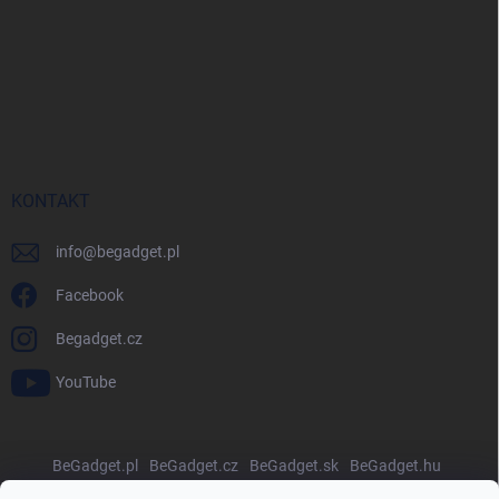
KONTAKT
info
@
begadget.pl
Facebook
Begadget.cz
YouTube
BeGadget.pl
BeGadget.cz
BeGadget.sk
BeGadget.hu