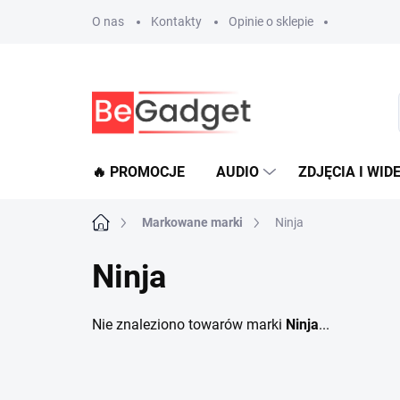
Przejść
O nas
Kontakty
Opinie o sklepie
do
treści
🔥 PROMOCJE
AUDIO
ZDJĘCIA I WID
Home
Markowane marki
Ninja
Ninja
Nie znaleziono towarów marki
Ninja
...