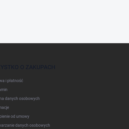
YSTKO O ZAKUPACH
a i płatność
amin
na danych osobowych
macje
pienie od umowy
warzanie danych osobowych