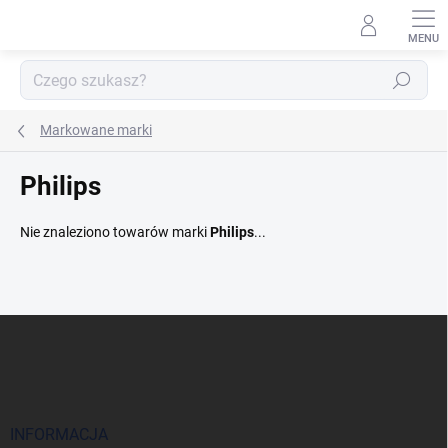
Przejść
do
treści
Szukaj
Markowane marki
Philips
Nie znaleziono towarów marki
Philips
...
S
t
o
p
k
a
INFORMACJA