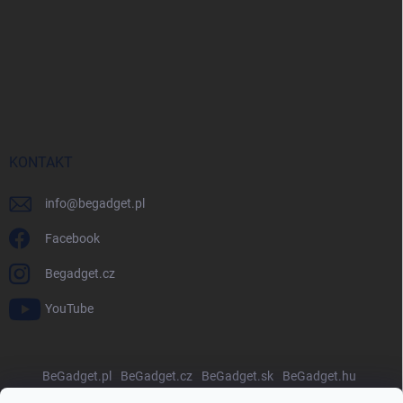
KONTAKT
info
@
begadget.pl
Facebook
Begadget.cz
YouTube
BeGadget.pl
BeGadget.cz
BeGadget.sk
BeGadget.hu