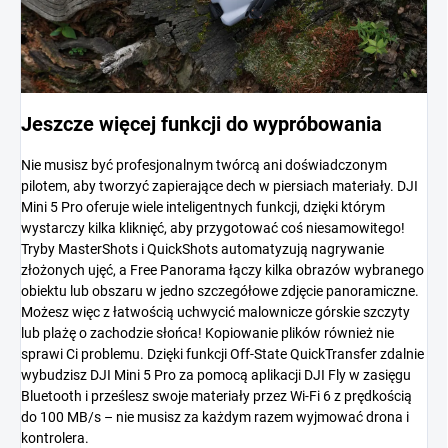
Jeszcze więcej funkcji do wypróbowania
Nie musisz być profesjonalnym twórcą ani doświadczonym
pilotem, aby tworzyć zapierające dech w piersiach materiały. DJI
Mini 5 Pro oferuje wiele inteligentnych funkcji, dzięki którym
wystarczy kilka kliknięć, aby przygotować coś niesamowitego!
Tryby MasterShots i QuickShots automatyzują nagrywanie
złożonych ujęć, a Free Panorama łączy kilka obrazów wybranego
obiektu lub obszaru w jedno szczegółowe zdjęcie panoramiczne.
Możesz więc z łatwością uchwycić malownicze górskie szczyty
lub plażę o zachodzie słońca! Kopiowanie plików również nie
sprawi Ci problemu. Dzięki funkcji Off-State QuickTransfer zdalnie
wybudzisz DJI Mini 5 Pro za pomocą aplikacji DJI Fly w zasięgu
Bluetooth i prześlesz swoje materiały przez Wi-Fi 6 z prędkością
do 100 MB/s – nie musisz za każdym razem wyjmować drona i
kontrolera.