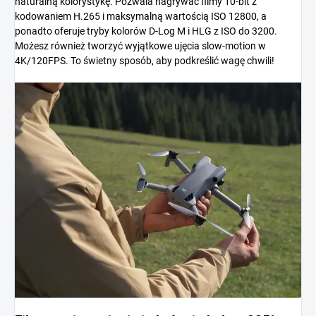
naturalną kolorystykę. Pozwala nagrywać filmy 10-bit z
kodowaniem H.265 i maksymalną wartością ISO 12800, a
ponadto oferuje tryby kolorów D-Log M i HLG z ISO do 3200.
Możesz również tworzyć wyjątkowe ujęcia slow-motion w
4K/120FPS. To świetny sposób, aby podkreślić wagę chwili!