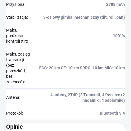
Przysłona
:
2788 mAh
Stabilizacja
:
3-osiowy gimbal mechaniczny (tilt, roll, pan)
Maks.
prędkość
100°/s
kontroli (tilt)
:
Maks. zasięg
transmisji
(bez
FCC: 20 km CE: 10 km SRRC: 10 km MIC: 10 km
przeszkód,
bez
zakłóceń)
:
4 anteny, 2T4R (2 Transmit, 4 Receive (2
Antena
:
nadajniki, 4 odbiorniki)
Protokół
:
Bluetooth 5.4
Opinie