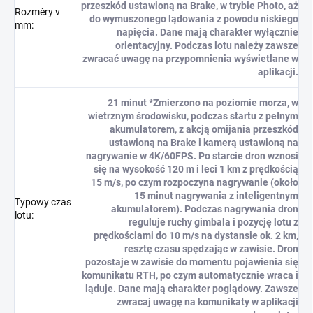
przeszkód ustawioną na Brake, w trybie Photo, aż
Rozměry v
do wymuszonego lądowania z powodu niskiego
mm
:
napięcia. Dane mają charakter wyłącznie
orientacyjny. Podczas lotu należy zawsze
zwracać uwagę na przypomnienia wyświetlane w
aplikacji.
21 minut *Zmierzono na poziomie morza, w
wietrznym środowisku, podczas startu z pełnym
akumulatorem, z akcją omijania przeszkód
ustawioną na Brake i kamerą ustawioną na
nagrywanie w 4K/60FPS. Po starcie dron wznosi
się na wysokość 120 m i leci 1 km z prędkością
15 m/s, po czym rozpoczyna nagrywanie (około
15 minut nagrywania z inteligentnym
Typowy czas
akumulatorem). Podczas nagrywania dron
lotu
:
reguluje ruchy gimbala i pozycję lotu z
prędkościami do 10 m/s na dystansie ok. 2 km,
resztę czasu spędzając w zawisie. Dron
pozostaje w zawisie do momentu pojawienia się
komunikatu RTH, po czym automatycznie wraca i
ląduje. Dane mają charakter poglądowy. Zawsze
zwracaj uwagę na komunikaty w aplikacji