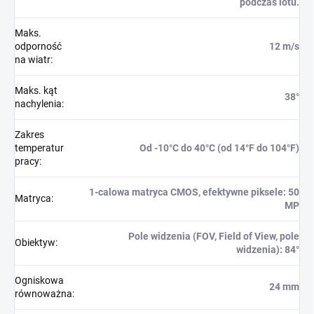
podczas lotu.
Maks.
odporność
12 m/s
na wiatr
:
Maks. kąt
38°
nachylenia
:
Zakres
temperatur
Od -10°C do 40°C (od 14°F do 104°F)
pracy
:
1-calowa matryca CMOS, efektywne piksele: 50
Matryca
:
MP
Pole widzenia (FOV, Field of View, pole
Obiektyw
:
widzenia): 84°
Ogniskowa
24 mm
równoważna
: