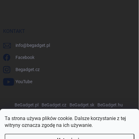
KONTAKT
info
@
begadget.pl
Facebook
Begadget.cz
YouTube
BeGadget.pl
BeGadget.cz
BeGadget.sk
BeGadget.hu
BeGadget.ro
BeGadget.bg
BeGadget.hr
BeGadget.si
Ta strona używa plików cookie. Dalsze korzystanie z tej
witryny oznacza zgodę na ich używanie.