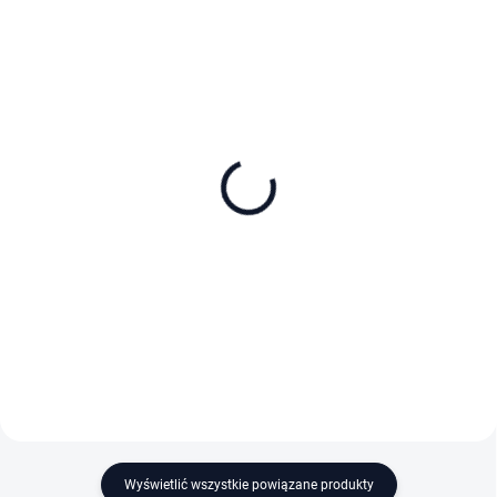
DOSTĘPNE NA MAGAZYNIE
DOSTĘPNE NA MAGAZYNIE
DJI Care Refresh 1-Year
DJI Care Refresh 2-Year
Plan (DJI Mini 5 Pro) EU
Plan (DJI Mini 5 Pro) EU
390 zł
639 zł
Do koszyka
Do koszyka
Wyświetlić wszystkie powiązane produkty