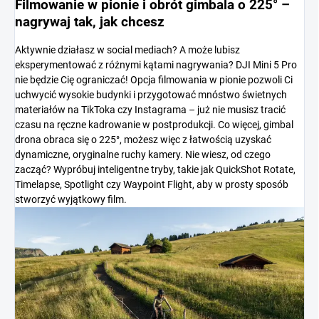
Filmowanie w pionie i obrót gimbala o 225° –
nagrywaj tak, jak chcesz
Aktywnie działasz w social mediach? A może lubisz
eksperymentować z różnymi kątami nagrywania? DJI Mini 5 Pro
nie będzie Cię ograniczać! Opcja filmowania w pionie pozwoli Ci
uchwycić wysokie budynki i przygotować mnóstwo świetnych
materiałów na TikToka czy Instagrama – już nie musisz tracić
czasu na ręczne kadrowanie w postprodukcji. Co więcej, gimbal
drona obraca się o 225°, możesz więc z łatwością uzyskać
dynamiczne, oryginalne ruchy kamery. Nie wiesz, od czego
zacząć? Wypróbuj inteligentne tryby, takie jak QuickShot Rotate,
Timelapse, Spotlight czy Waypoint Flight, aby w prosty sposób
stworzyć wyjątkowy film.