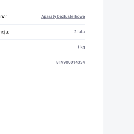
ria
:
Aparaty bezlusterkowe
ncja
:
2 lata
1 kg
819900014334