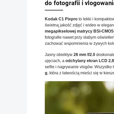
do fotografii i vlogowani
Kodak C1 Pixpro
to lekki i kompaktow
świetną jakość zdjęć i wideo w elegan
megapikselowej matrycy BSI-CMOS
fotografie nawet przy słabym oświetle
zachować wspomnienia w żywych kolor
Jasny obiektyw
26 mm f/2.0
doskonale
ujęciach, a
odchylany ekran LCD 2,8
selfie i nagrywanie vlogów. Wszystko
g
, która z łatwością mieści się w kiesz