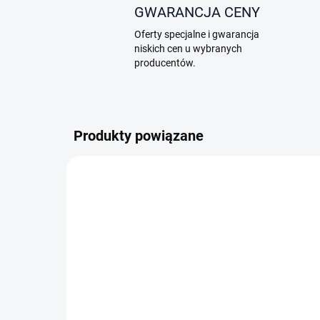
GWARANCJA CENY
Oferty specjalne i gwarancja
niskich cen u wybranych
producentów.
Produkty powiązane
TIP
TIP
0275
DOSTĘPNE NA MAGAZYNIE