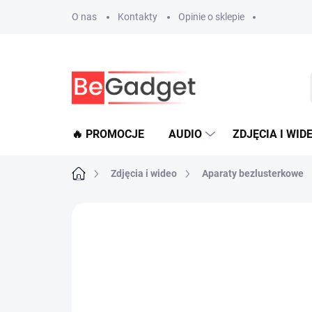
Przejść
O nas
Kontakty
Opinie o sklepie
do
treści
🔥 PROMOCJE
AUDIO
ZDJĘCIA I WID
Home
Zdjęcia i wideo
Aparaty bezlusterkowe
Brak oceny
Szczegóły oceny
MARK