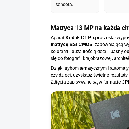
sensora.
Matryca 13 MP na każdą ch
Aparat
Kodak C1 Pixpro
został wyp
matrycę BSI-CMOS
, zapewniającą wy
kolorami i dużą ilością detali. Jasny 
się do fotografii krajobrazowej, archit
Dzięki trybom tematycznym i automatyc
czy dzieci, uzyskasz świetne rezulta
Zdjęcia zapisywane są w formacie
JP