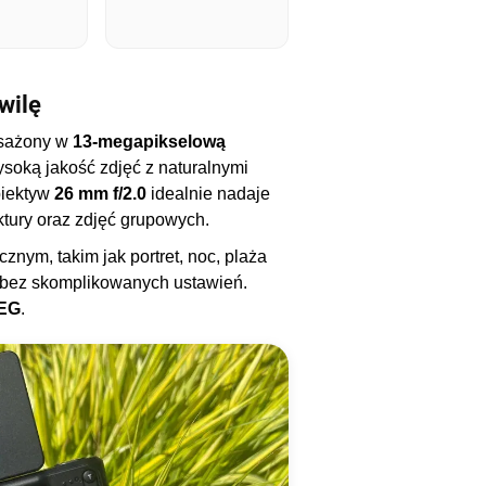
wilę
osażony w
13-megapikselową
soką jakość zdjęć z naturalnymi
obiektyw
26 mm f/2.0
idealnie nadaje
ektury oraz zdjęć grupowych.
znym, takim jak portret, noc, plaża
ty bez skomplikowanych ustawień.
EG
.