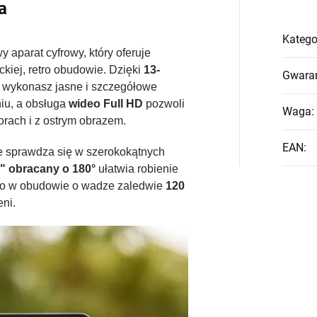
a
Katego
y aparat cyfrowy, który oferuje
ckiej, retro obudowie. Dzięki
13-
Gwara
wykonasz jasne i szczegółowe
niu, a obsługa
wideo Full HD
pozwoli
Waga
:
ach i z ostrym obrazem.
EAN
:
 sprawdza się w szerokokątnych
" obracany o 180°
ułatwia robienie
 to w obudowie o wadze zaledwie
120
eni.