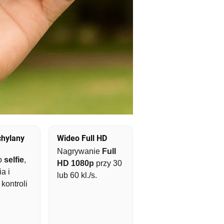
chylany
Wideo Full HD
Nagrywanie
Full
o
selfie
,
HD 1080p
przy 30
a i
lub 60 kl./s.
kontroli