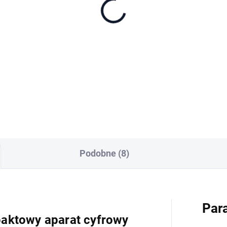
nDisk Extreme Pro
croSDHC 256 GB + SD
apter
9 zł
Do koszyka
Podobne (8)
Par
aktowy aparat cyfrowy