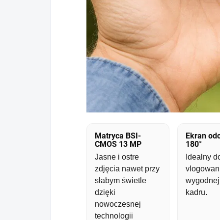
Matryca BSI-
Ekran od
CMOS 13 MP
180°
Jasne i ostre
Idealny d
zdjęcia nawet przy
vlogowani
słabym świetle
wygodnej 
dzięki
kadru.
nowoczesnej
technologii