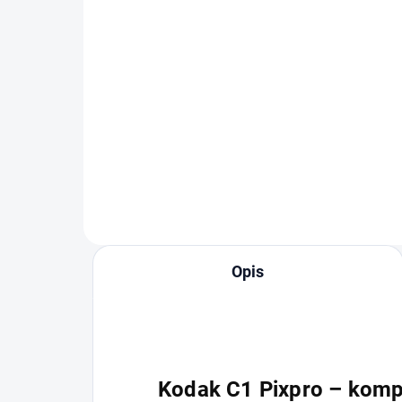
SanDisk Extreme Pro
Sa
microSDHC 512 GB + SD
mi
adapter
ad
550 zł
31
Do koszyka
Opis
Kodak C1 Pixpro – komp